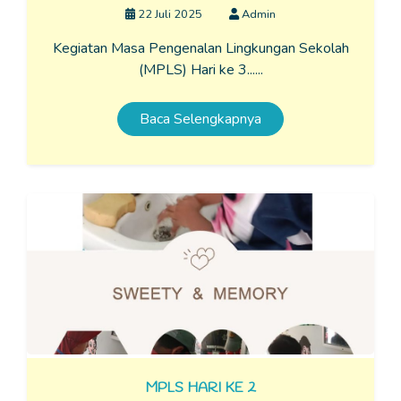
22 Juli 2025
Admin
Kegiatan Masa Pengenalan Lingkungan Sekolah
(MPLS) Hari ke 3......
Baca Selengkapnya
MPLS HARI KE 2