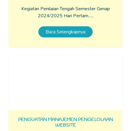
Kegiatan Penilaian Tengah Semester Genap
2024/2025 Hari Pertam......
Baca Selengkapnya
PENGUATAN MANAJEMEN PENGELOLAAN
WEBSITE