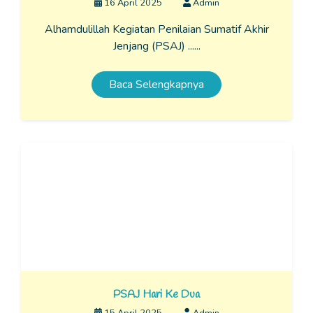
16 April 2025
Admin
Alhamdulillah Kegiatan Penilaian Sumatif Akhir
Jenjang (PSAJ) ......
Baca Selengkapnya
PSAJ Hari Ke Dua