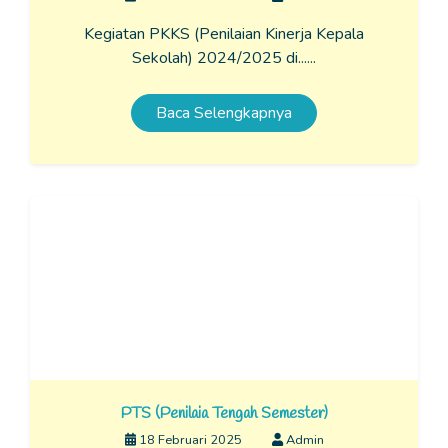
Kegiatan PKKS (Penilaian Kinerja Kepala
Sekolah) 2024/2025 di......
Baca Selengkapnya
PTS (Penilaia Tengah Semester)
18 Februari 2025
Admin