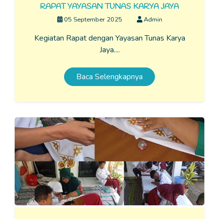
RAPAT YAYASAN TUNAS KARYA JAYA
05 September 2025
Admin
Kegiatan Rapat dengan Yayasan Tunas Karya
Jaya....
Baca Selengkapnya