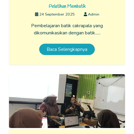
Pelatihan Membatik
24 September 2025
Admin
Pembelajaran batik cakrapala yang
dikomunikasikan dengan batik......
Baca Selengkapnya