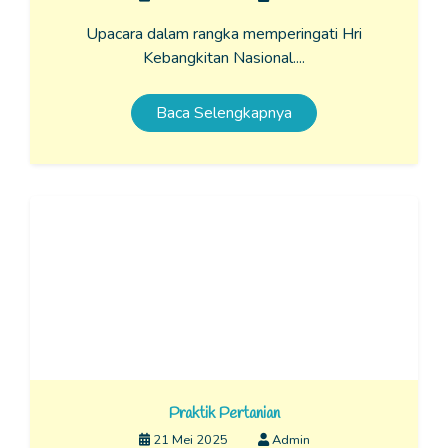
Upacara dalam rangka memperingati Hri
Kebangkitan Nasional....
Baca Selengkapnya
Praktik Pertanian
21 Mei 2025
Admin