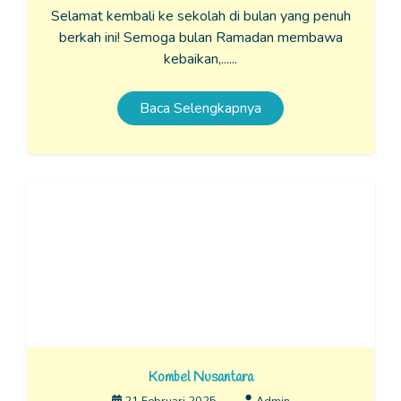
Selamat kembali ke sekolah di bulan yang penuh
berkah ini! Semoga bulan Ramadan membawa
kebaikan,......
Baca Selengkapnya
Kombel Nusantara