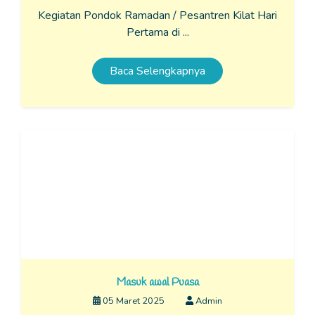
Kegiatan Pondok Ramadan / Pesantren Kilat Hari
Pertama di ...
Baca Selengkapnya
Masuk awal Puasa
05 Maret 2025
Admin