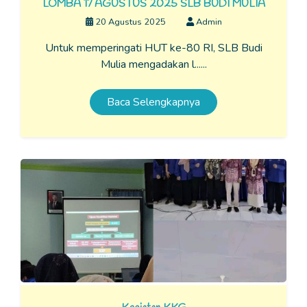
LOMBA 17 AGUSTUS 2025 SLB BUDI MULIA
20 Agustus 2025
Admin
Untuk memperingati HUT ke-80 RI, SLB Budi
Mulia mengadakan l......
Baca Selengkapnya