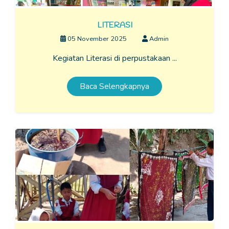
LITERASI
05 November 2025
Admin
Kegiatan Literasi di perpustakaan ...
Baca Selengkapnya