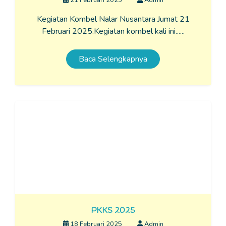
21 Februari 2025
Admin
Kegiatan Kombel Nalar Nusantara Jumat 21
Februari 2025.Kegiatan kombel kali ini......
Baca Selengkapnya
PKKS 2025
18 Februari 2025
Admin