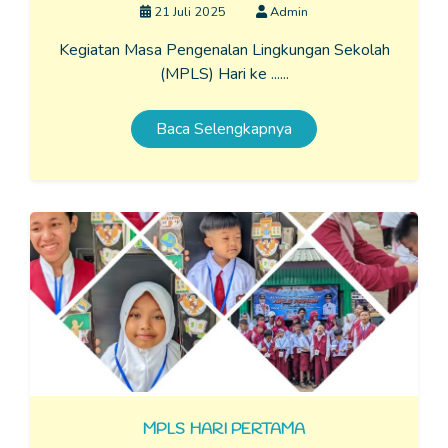
21 Juli 2025
Admin
Kegiatan Masa Pengenalan Lingkungan Sekolah
(MPLS) Hari ke ......
Baca Selengkapnya
MPLS HARI PERTAMA