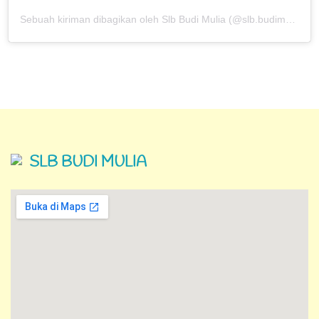
Sebuah kiriman dibagikan oleh Slb Budi Mulia (@slb.budimulia)
SLB BUDI MULIA