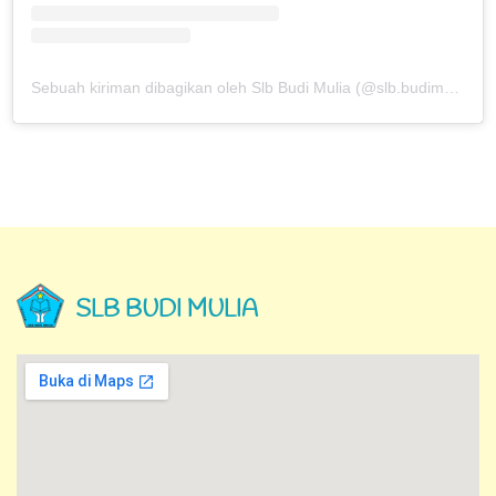
Sebuah kiriman dibagikan oleh Slb Budi Mulia (@slb.budimulia)
SLB BUDI MULIA