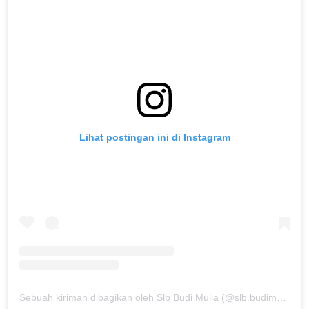
Lihat postingan ini di Instagram
Sebuah kiriman dibagikan oleh Slb Budi Mulia (@slb.budimulia)