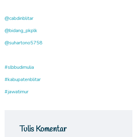
@cabdinblitar
@bidang_pkplk
@suhartono5758
#slbbudimulia
#kabupatenblitar
#jawatimur
Tulis Komentar