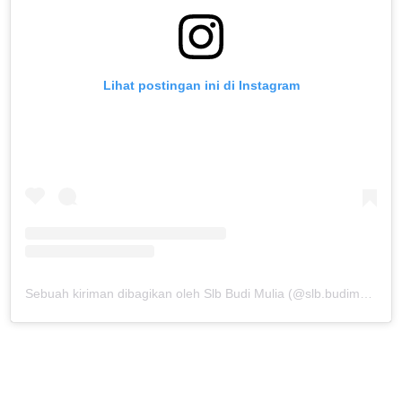
Lihat postingan ini di Instagram
Sebuah kiriman dibagikan oleh Slb Budi Mulia (@slb.budimulia)