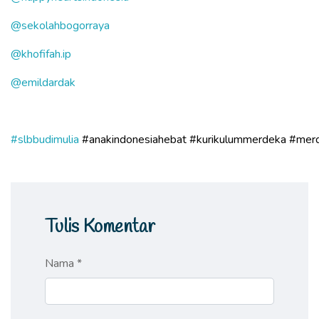
@sekolahbogorraya
@khofifah.ip
@emildardak
#slbbudimulia
#anakindonesiahebat
#kurikulummerdeka
#mer
Tulis Komentar
Nama *