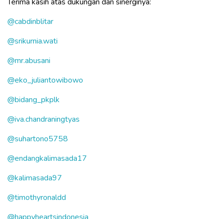
Terima kasih atas dukungan dan sinerginya:
@cabdinblitar
@srikurnia.wati
@mr.abusani
@eko_juliantowibowo
@bidang_pkplk
@iva.chandraningtyas
@suhartono5758
@endangkalimasada17
@kalimasada97
@timothyronaldd
@happyheartsindonesia