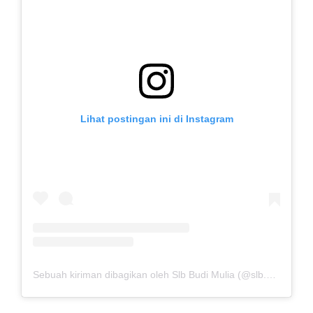
Lihat postingan ini di Instagram
Sebuah kiriman dibagikan oleh Slb Budi Mulia (@slb.budimulia)