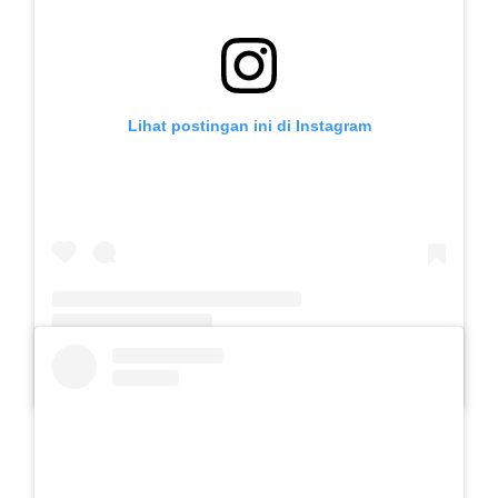
Lihat postingan ini di Instagram
Sebuah kiriman dibagikan oleh Slb Budi Mulia (@slb.budimulia)