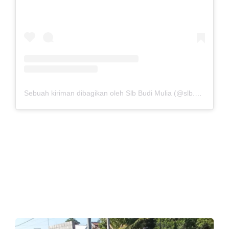
Sebuah kiriman dibagikan oleh Slb Budi Mulia (@slb.budimulia)