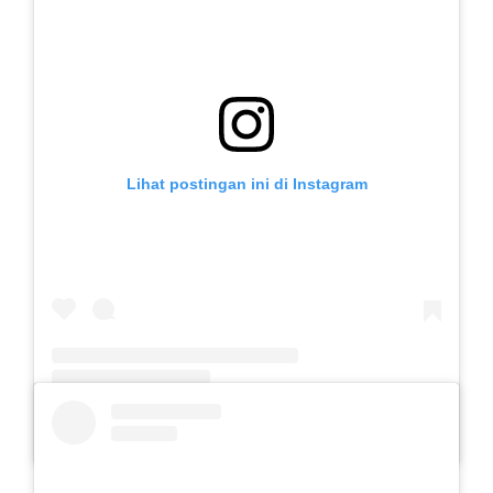
Lihat postingan ini di Instagram
Sebuah kiriman dibagikan oleh Slb Budi Mulia (@slb.budimulia)