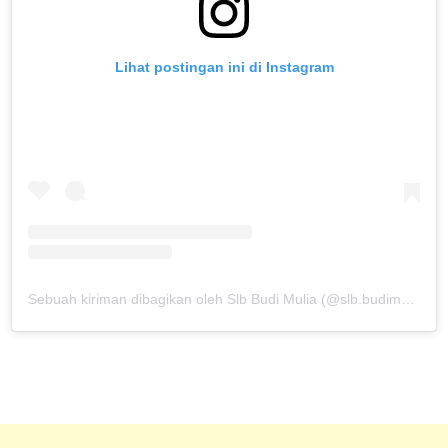
Lihat postingan ini di Instagram
Sebuah kiriman dibagikan oleh Slb Budi Mulia (@slb.budimulia)