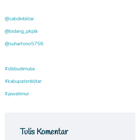
@cabdinblitar
@bidang_pkplk
@suhartono5758
#slbbudimulia
#kabupatenblitar
#jawatimur
Tulis Komentar