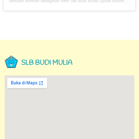
Sebuah kiriman dibagikan oleh Slb Budi Mulia (@slb.budimulia)
SLB BUDI MULIA