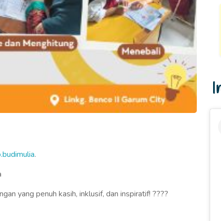
I
.budimulia
.
a
n yang penuh kasih, inklusif, dan inspiratif! ????