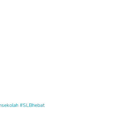
msekolah
#SLBhebat