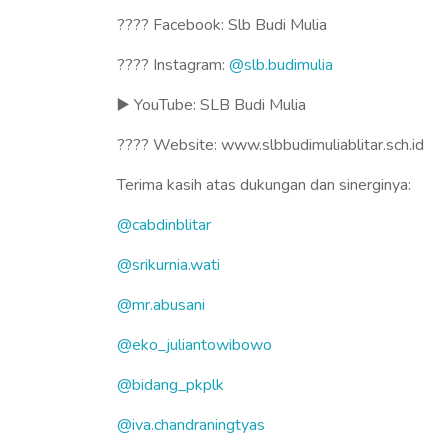
???? Facebook: Slb Budi Mulia
???? Instagram:
@slb.budimulia
▶️ YouTube: SLB Budi Mulia
???? Website: www.slbbudimuliablitar.sch.id
Terima kasih atas dukungan dan sinerginya:
@cabdinblitar
@srikurnia.wati
@mr.abusani
@eko_juliantowibowo
@bidang_pkplk
@iva.chandraningtyas