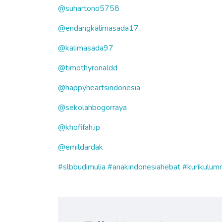
@suhartono5758
@endangkalimasada17
@kalimasada97
@timothyronaldd
@happyheartsindonesia
@sekolahbogorraya
@khofifah.ip
@emildardak
#slbbudimulia
#anakindonesiahebat
#kurikulum