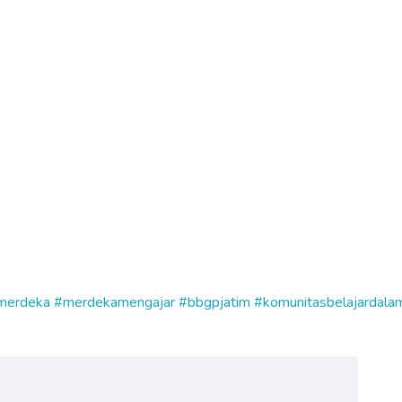
merdeka
#merdekamengajar
#bbgpjatim
#komunitasbelajardala