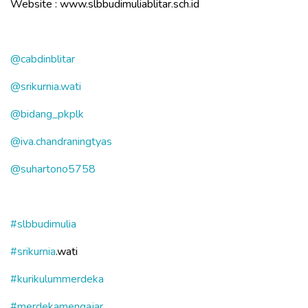
Website : www.slbbudimuliablitar.sch.id
@cabdinblitar
@srikurnia.wati
@bidang_pkplk
@iva.chandraningtyas
@suhartono5758
#slbbudimulia
#srikurnia
.wati
#kurikulummerdeka
#merdekamengajar