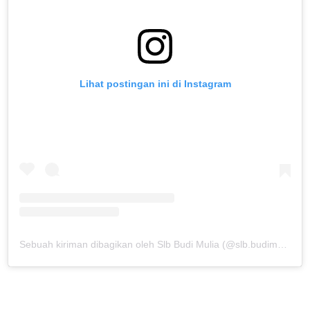
Lihat postingan ini di Instagram
Sebuah kiriman dibagikan oleh Slb Budi Mulia (@slb.budimulia)