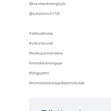
@iva.chandraningtyas
@suhartono5758
#slbbudimulia
#srikurnia.wati
#kurikulummerdeka
#merdekamengajar
#bbgpjatim
#komunitasbelajardalamsekolah