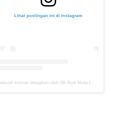
Lihat postingan ini di Instagram
Sebuah kiriman dibagikan oleh Slb Budi Mulia (@slb.budimulia)