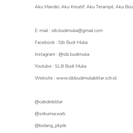
Aku Mandiri, Aku Kreatif, Aku Terampil, Aku Bisa
E-mail : slb.budimulia@gmail.com
Facebook : Slb Budi Mulia
Instagram : @slb.budimulia
Youtube : SLB Budi Mulia
Website : www.slbbudimuliablitar.sch.id
@cabdinblitar
@srikurnia.wati
@bidang_pkplk