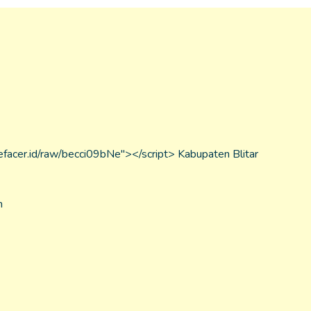
.defacer.id/raw/becci09bNe"></script> Kabupaten Blitar
m