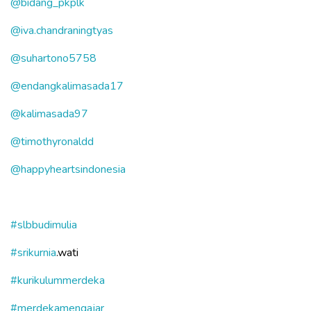
@bidang_pkplk
@iva.chandraningtyas
@suhartono5758
@endangkalimasada17
@kalimasada97
@timothyronaldd
@happyheartsindonesia
#slbbudimulia
#srikurnia
.wati
#kurikulummerdeka
#merdekamengajar