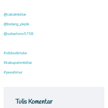
@cabdinblitar
@bidang_pkplk
@suhartono5758
#slbbudimulia
#kabupatenblitar
#jawatimur
Tulis Komentar