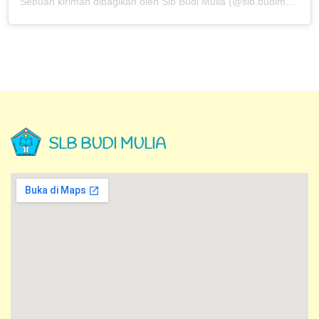
Sebuah kiriman dibagikan oleh Slb Budi Mulia (@slb.budimulia)
SLB BUDI MULIA