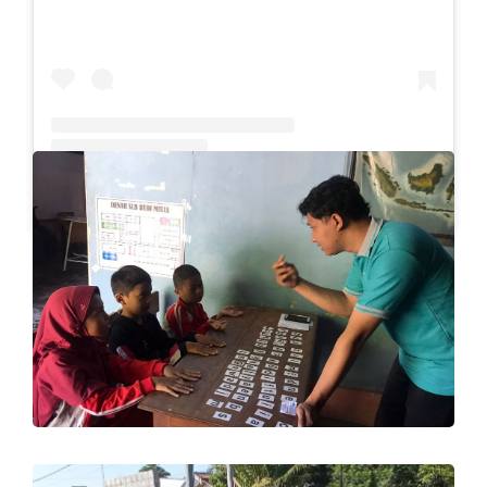
Sebuah kiriman dibagikan oleh Slb Budi Mulia (@slb.budimulia)