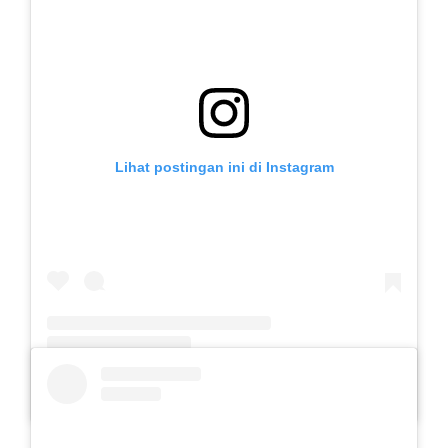
Lihat postingan ini di Instagram
Sebuah kiriman dibagikan oleh Slb Budi Mulia (@slb.budimulia)