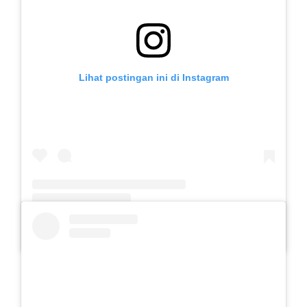
Lihat postingan ini di Instagram
Sebuah kiriman dibagikan oleh Slb Budi Mulia (@slb.budimulia)