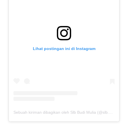
Lihat postingan ini di Instagram
Sebuah kiriman dibagikan oleh Slb Budi Mulia (@slb.budimulia)