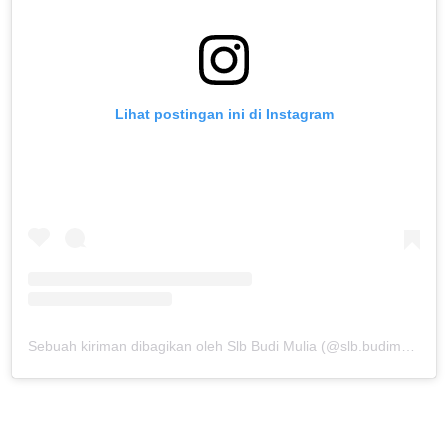
Lihat postingan ini di Instagram
Sebuah kiriman dibagikan oleh Slb Budi Mulia (@slb.budimulia)