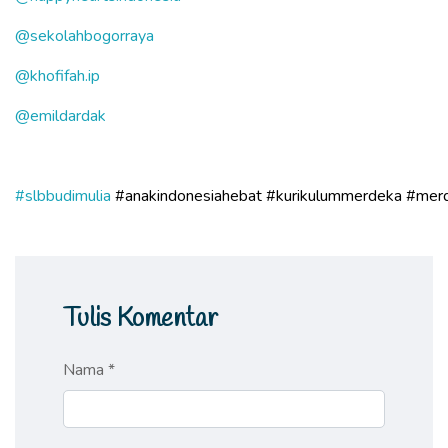
@sekolahbogorraya
@khofifah.ip
@emildardak
#slbbudimulia
#anakindonesiahebat
#kurikulummerdeka
#mer
Tulis Komentar
Nama *