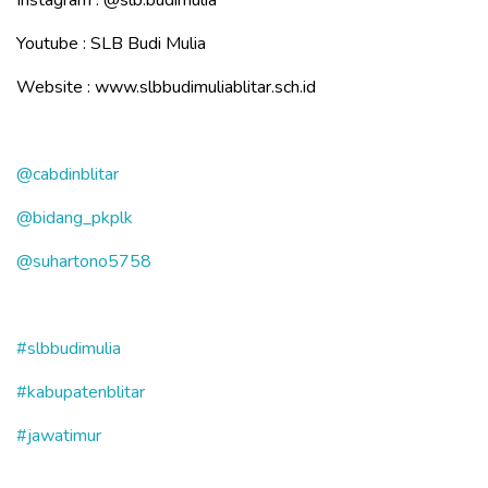
Instagram :
@slb.budimulia
Youtube : SLB Budi Mulia
Website : www.slbbudimuliablitar.sch.id
@cabdinblitar
@bidang_pkplk
@suhartono5758
#slbbudimulia
#kabupatenblitar
#jawatimur