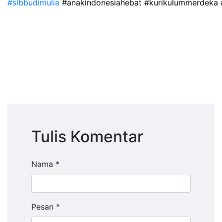
#slbbudimulia
#anakindonesiahebat
#kurikulummerdeka
Tulis Komentar
Nama *
Pesan *