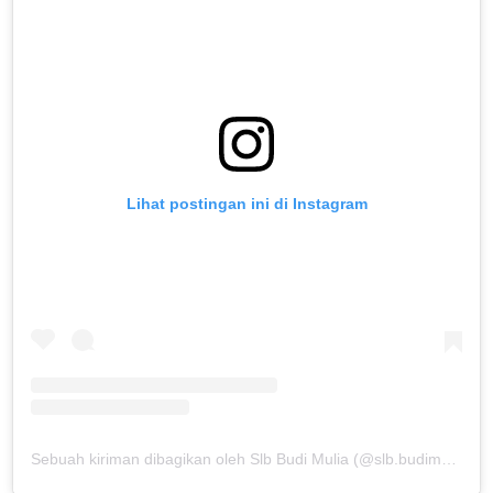
Lihat postingan ini di Instagram
Sebuah kiriman dibagikan oleh Slb Budi Mulia (@slb.budimulia)