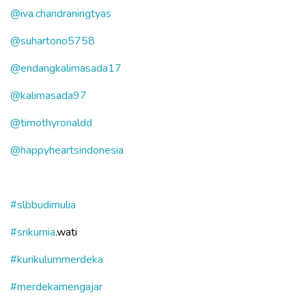
@iva.chandraningtyas
@suhartono5758
@endangkalimasada17
@kalimasada97
@timothyronaldd
@happyheartsindonesia
#slbbudimulia
#srikurnia
.wati
#kurikulummerdeka
#merdekamengajar