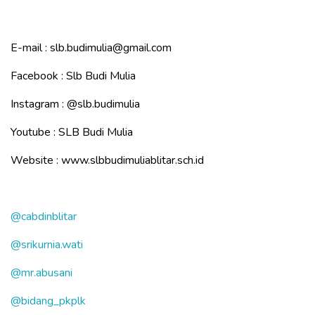
E-mail : slb.budimulia@gmail.com
Facebook : Slb Budi Mulia
Instagram :
@slb.budimulia
Youtube : SLB Budi Mulia
Website : www.slbbudimuliablitar.sch.id
@cabdinblitar
@srikurnia.wati
@mr.abusani
@bidang_pkplk