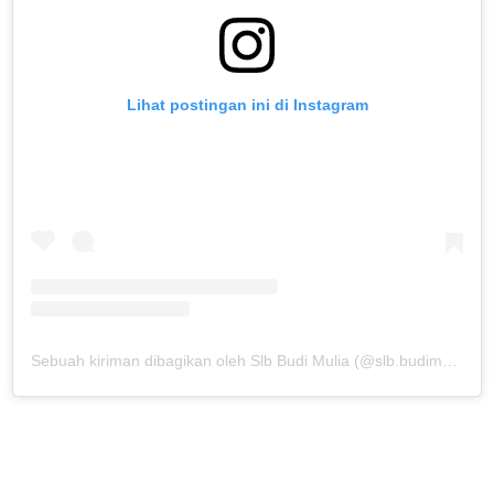
Lihat postingan ini di Instagram
Sebuah kiriman dibagikan oleh Slb Budi Mulia (@slb.budimulia)