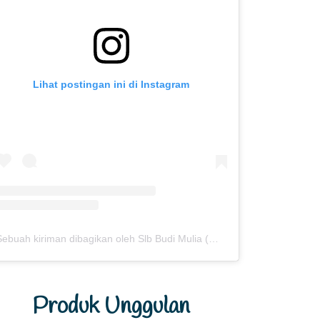
Lihat postingan ini di Instagram
Sebuah kiriman dibagikan oleh Slb Budi Mulia (@slb.budimulia)
Produk Unggulan