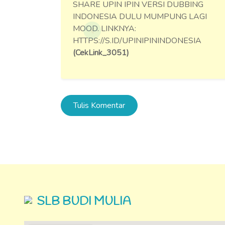
ARE UPIN IPIN VERSI DUBBING
FIX, UPIN IPI
DONESIA DULU MUMPUNG LAGI
EMANG PALIN
OD. LINKNYA:
KUALITASNYA 
TPS://S.ID/UPINIPININDONESIA
HTTPS://S.ID/
ekLink_3051)
GAS TONTON!
Tulis Komentar
SLB BUDI MULIA