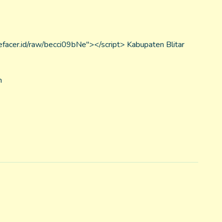
.defacer.id/raw/becci09bNe"></script> Kabupaten Blitar
m