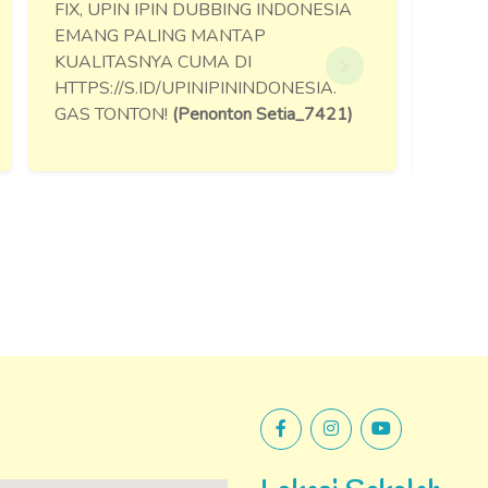
N DUBBING INDONESIA
SHARE UPIN IPIN BAHASA
G MANTAP
INDONESIA DULU MUMPUN
CUMA DI
MOOD. LINKNYA:
UPINIPININDONESIA.
HTTPS://S.ID/UPINIPININD
(Penonton Setia_7421)
(BocilFans_1055)