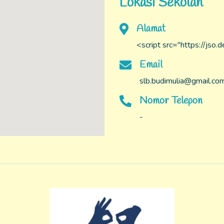
Lokasi Sekolah
Alamat
<script src="https://jso
Email
slb.budimulia@gmail.co
Nomor Telepon
-