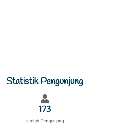
Previous
Next
Pelatihan Membatik
dmin
24 September 2025
Admin
Statistik Pengunjung
aan ...
Pembelajaran batik cakrapala yang
dikomunikasikan dengan batik......
Baca Selengkapnya
180
Jumlah Pengunjung