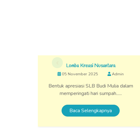
Lomba Kreasi Nusantara
OUTI
05 November 2025
Admin
05 Novembe
tuk apresiasi SLB Budi Mulia dalam
Kegiatan Outing C
memperingati hari sumpah......
Baca S
Baca Selengkapnya