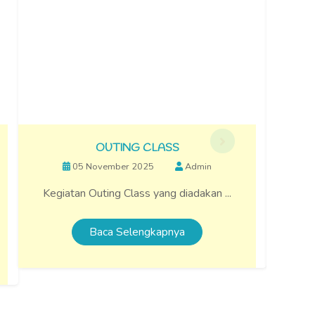
NG CLASS
LITERASI
r 2025
Admin
05 November 2025
A
lass yang diadakan ...
Kegiatan Literasi di perpustak
elengkapnya
Baca Selengkapnya