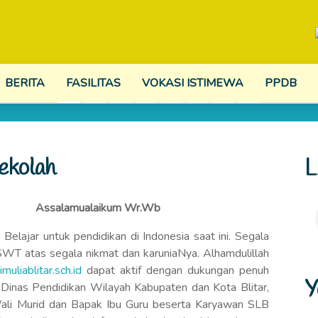
BERITA
FASILITAS
VOKASI ISTIMEWA
PPDB
ekolah
L
Assalamualaikum Wr.Wb
ajar untuk pendidikan di Indonesia saat ini. Segala
h SWT atas segala nikmat dan karuniaNya. Alhamdulillah
imuliablitar.sch.id
dapat aktif dengan dukungan penuh
Y
Dinas Pendidikan Wilayah Kabupaten dan Kota Blitar,
Wali Murid dan Bapak Ibu Guru beserta Karyawan SLB